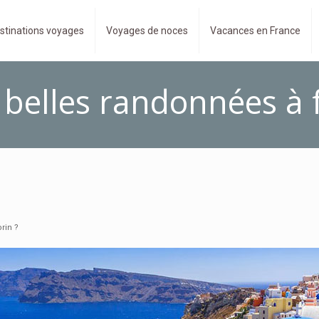
stinations voyages
Voyages de noces
Vacances en France
 belles randonnées à f
rin ?