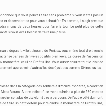
 randonnée que vous pouvez faire sans problème si vous n’êtes pas un
uces et descendantes pour vous échauffer. En somme, il s’agit presque
dra moins de deux heures pour faire le tour. Le petit plus de cette
mants si vous avez besoin de faire une pause.
arre depuis la ville balnéaire de Perissa, vous mène tout droit vers le
térise par ses dénivelés positifs bien réels. La durée de l’ascension
onastère, celui de Profitis Ilias. Vous aurez ensuite tout le loisir de
également apercevoir d’autres îles des Cyclades comme Sikinos ou Ios.
lasse dans la catégorie des sentiers à difficulté modérée, à condition
du Mesa Vouno. À titre indicatif, ce mont culmine à plus de 360 mètres
marche, soit plus de dix kilomètres à parcourir. De l’autre côté du mont,
e faire un petit détour pour rejoindre le monastère de Profitis Ilias,