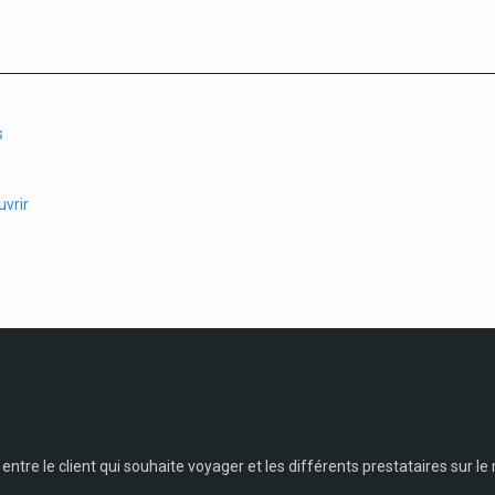
s
uvrir
entre le client qui souhaite voyager et les différents prestataires sur l