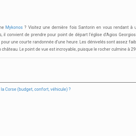
mme
Mykonos
? Visitez une dernière fois Santorin en vous rendant à un 
l convient de prendre pour point de départ l’église d’Agios Georgios. C
ti pour une courte randonnée d’une heure. Les dénivelés sont assez fai
n château. Le point de vue est incroyable, puisque le rocher culmine à 29
la Corse (budget, confort, véhicule) ?