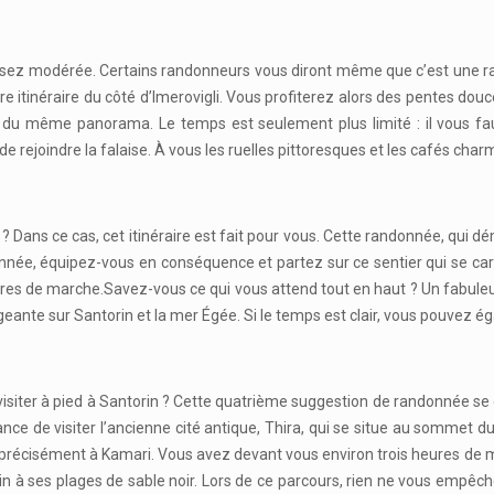
té assez modérée. Certains randonneurs vous diront même que c’est une
re itinéraire du côté d’Imerovigli. Vous profiterez alors des pentes do
 du même panorama. Le temps est seulement plus limité : il vous fau
 rejoindre la falaise. À vous les ruelles pittoresques et les cafés char
 Dans ce cas, cet itinéraire est fait pour vous. Cette randonnée, qui dém
ée, équipez-vous en conséquence et partez sur ce sentier qui se carac
res de marche.Savez-vous ce qui vous attend tout en haut ? Un fabuleux m
eante sur Santorin et la mer Égée. Si le temps est clair, vous pouvez 
isiter à pied à Santorin ? Cette quatrième suggestion de randonnée se c
nce de visiter l’ancienne cité antique, Thira, qui se situe au sommet 
plus précisément à Kamari. Vous avez devant vous environ trois heures de 
 à ses plages de sable noir. Lors de ce parcours, rien ne vous empêche d