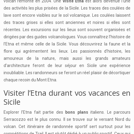
volcan remonte en 2004. Une
visite Etna
est alors devenue l’une
des activités les plus prisées de la Sicile. Les traces des coulées de
lave sont encore visibles sur le sol volcanique. Les coulées laissent
des traces grises si elles sont anciennes et noires si elles sont
récentes. Les excursions sur les lieux sont souvent organisées et
dirigées par des guides volcanologues. Vous connaîtrez l’histoire de
l’Etna et même celle de la Sicile. Vous découvrirez la faune et la
flore qui agrémentent les lieux. Les passionnés d’histoire, les
amoureux de la nature, mais aussi les grands amateurs
d’architecture feront de leur séjour en Sicile une expérience
inoubliable. Les randonneurs se feront un réel plaisir de décortiquer
chaque recoin du Mont Etna.
Visiter l’Etna durant vos vacances en
Sicile
Explorer l’Etna fait partie des
bons plans
italiens. Le parcours
Serracozzo est le plus connu. Il se trouve sur le versant Nord du
volcan. Cet itinéraire de randonnée sportif sert surtout pour les
compétitions de Trail. Il est plutôt dédié à un public sportif. Ceux qui